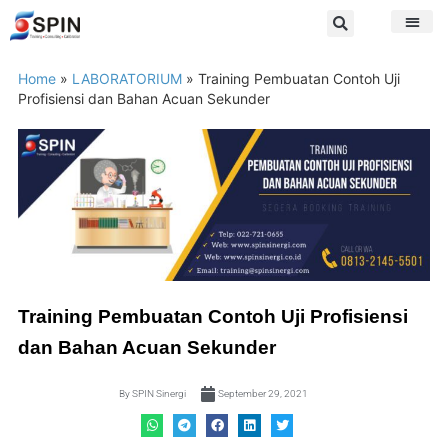
Home
»
LABORATORIUM
»
Training Pembuatan Contoh Uji
Profisiensi dan Bahan Acuan Sekunder
Training Pembuatan Contoh Uji Profisiensi
dan Bahan Acuan Sekunder
By
SPIN Sinergi
September 29, 2021