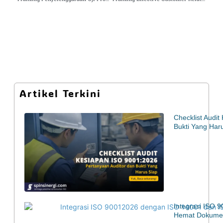
Artikel Terkini
Checklist Audi
Bukti Yang Har
Integrasi ISO 
Hemat Dokumen