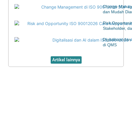
Change Manage
dan Mudah Diau
Risk Opportuni
Stakeholder, d
Digitalisasi d
di QMS
Artikel lainnya