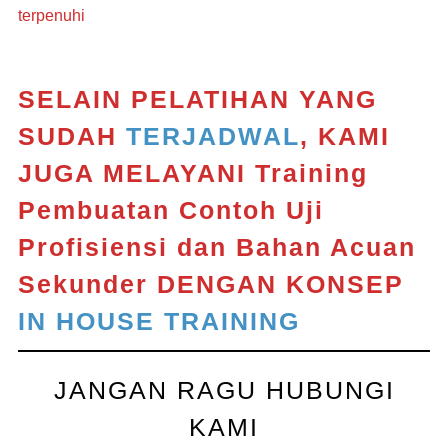
terpenuhi
SELAIN PELATIHAN YANG
SUDAH
TERJADWAL
, KAMI
JUGA MELAYANI
Training
Pembuatan Contoh Uji
Profisiensi dan Bahan Acuan
Sekunder
DENGAN KONSEP
IN HOUSE TRAINING
JANGAN RAGU HUBUNGI
KAMI