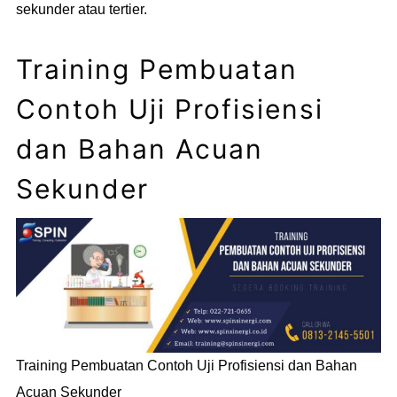
sekunder atau tertier.
Training Pembuatan
Contoh Uji Profisiensi
dan Bahan Acuan
Sekunder
Training Pembuatan Contoh Uji Profisiensi dan Bahan
Acuan Sekunder