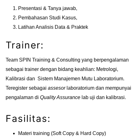
Presentasi & Tanya jawab,
Pembahasan Studi Kasus,
Latihan Analisis Data & Praktek
Trainer:
Team SPIN Training & Consulting yang berpengalaman
sebagai trainer dengan bidang keahlian: Metrologi,
Kalibrasi dan Sistem Manajemen Mutu Laboratorium.
Teregister sebagai
assesor
laboratorium dan mempunyai
pengalaman di
Quality Assurance
lab uji dan kalibrasi.
Fasilitas:
Materi training (Soft Copy & Hard Copy)