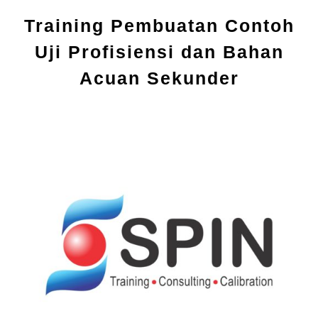
Training Pembuatan Contoh
Uji Profisiensi dan Bahan
Acuan Sekunder