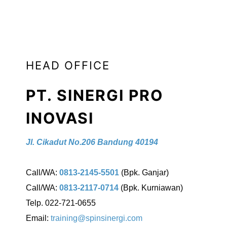
HEAD OFFICE
PT. SINERGI PRO
INOVASI
Jl. Cikadut No.206 Bandung 40194
Call/WA:
0813-2145-5501
(Bpk. Ganjar)
Call/WA:
0813-2117-0714
(Bpk. Kurniawan)
Telp. 022-721-0655
Email:
training@spinsinergi.com