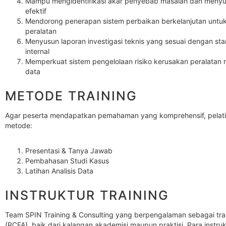
Mampu mengidentifikasi akar penyebab masalah dan menyu
efektif
Mendorong penerapan sistem perbaikan berkelanjutan untu
peralatan
Menyusun laporan investigasi teknis yang sesuai dengan sta
internal
Memperkuat sistem pengelolaan risiko kerusakan peralatan 
data
METODE TRAINING
Agar peserta mendapatkan pemahaman yang komprehensif, pelatih
metode:
Presentasi & Tanya Jawab
Pembahasan Studi Kasus
Latihan Analisis Data
INSTRUKTUR TRAINING
Team SPIN Training & Consulting yang berpengalaman sebagai trai
(RCFA), baik dari kalangan akademisi maupun praktisi. Para instruk