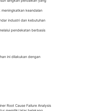
sun langkah perbaikan yang
k meningkatkan keandalan
ndar industri dan kebutuhan
melalui pendekatan berbasis
an ini dilakukan dengan
ner Root Cause Failure Analysis
tur memiliki latar belakang