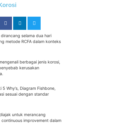
Korosi
i dirancang selama dua hari
ang metode RCFA dalam konteks
mengenali berbagai jenis korosi,
 penyebab kerusakan
a.
i 5 Why’s, Diagram Fishbone,
gasi sesuai dengan standar
 diajak untuk merancang
ip continuous improvement dalam