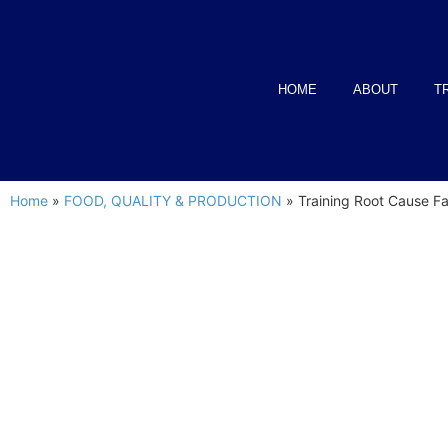
HOME
ABOUT
T
Home
»
FOOD, QUALITY & PRODUCTION
»
Training Root Cause Fai