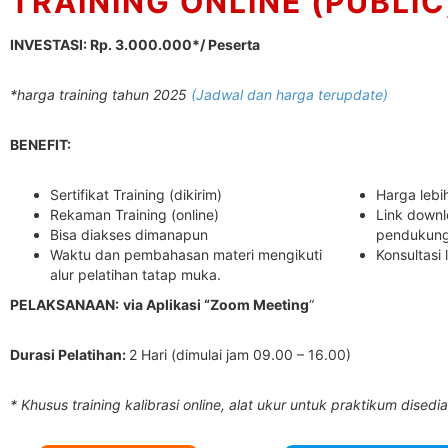
TRAINING ONLINE (PUBLIC
INVESTASI: Rp. 3.000.000*/ Peserta
*harga training tahun 2025
(Jadwal dan harga terupdate)
BENEFIT:
Sertifikat Training (dikirim)
Harga lebi
Rekaman Training (online)
Link downl
Bisa diakses dimanapun
pendukun
Waktu dan pembahasan materi mengikuti
Konsultasi 
alur pelatihan tatap muka.
PELAKSANAAN:
via Aplikasi “Zoom Meeting
“
Durasi Pelatihan:
2 Hari (dimulai jam 09.00 – 16.00)
* Khusus training kalibrasi online, alat ukur untuk praktikum disedi