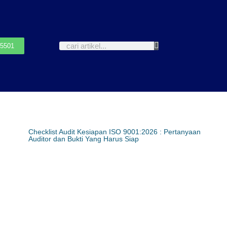
-5501
Checklist Audit Kesiapan ISO 9001:2026 : Pertanyaan
Auditor dan Bukti Yang Harus Siap