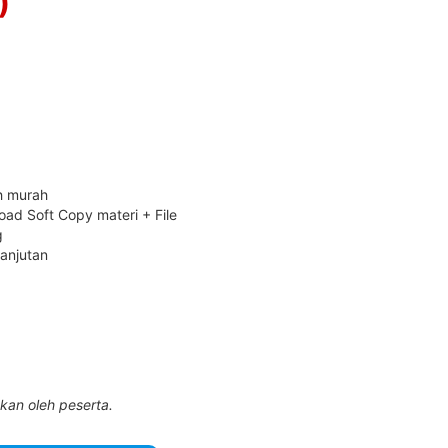
)
h murah
oad Soft Copy materi + File
g
lanjutan
akan oleh peserta.