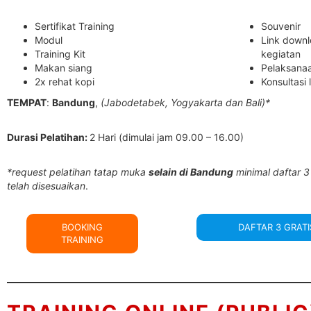
Sertifikat Training
Souvenir
Modul
Link downl
Training Kit
kegiatan
Makan siang
Pelaksanaa
2x rehat kopi
Konsultasi 
TEMPAT
:
Bandung
,
(Jabodetabek, Yogyakarta dan Bali)*
Durasi Pelatihan:
2 Hari (dimulai jam 09.00 – 16.00)
*request pelatihan tatap muka
selain di Bandung
minimal daftar 3
telah disesuaikan
.
BOOKING
DAFTAR 3 GRATI
TRAINING