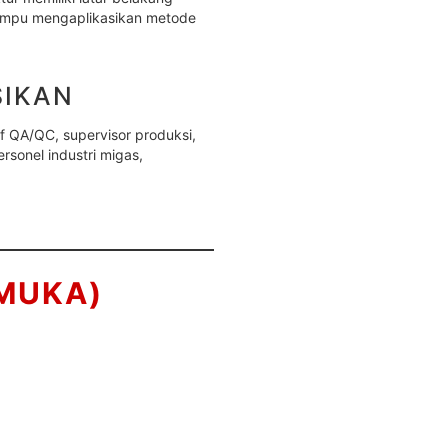
mampu mengaplikasikan metode
SIKAN
taf QA/QC, supervisor produksi,
ersonel industri migas,
 MUKA)