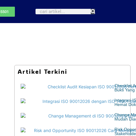
-5501
Artikel Terkini
Checklist 
Bukti Yang
Integrasi 
Hemat Dok
Change Ma
Mudah Diau
Risk Oppor
Stakeholde