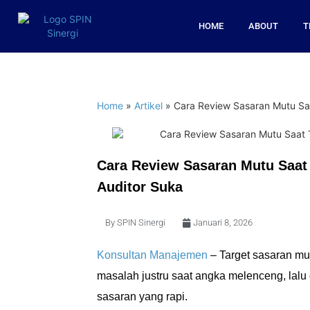
HOME
ABOUT
T
Home
»
Artikel
»
Cara Review Sasaran Mutu Saa
Cara Review Sasaran Mutu Saat 
Auditor Suka
By
SPIN Sinergi
Januari 8, 2026
Konsultan Manajemen
– Target sasaran mu
masalah justru saat angka melenceng, lal
sasaran yang rapi.