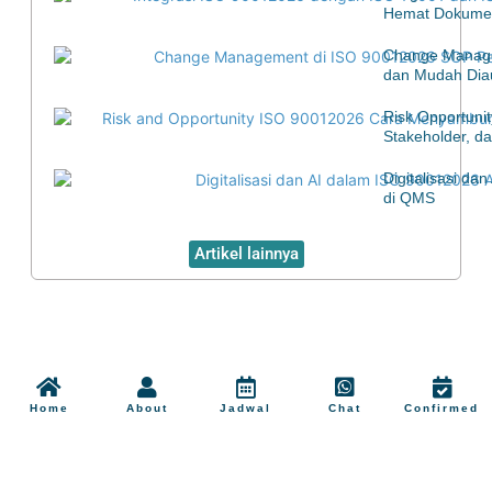
Hemat Dokumen
Change Manage
dan Mudah Diau
Risk Opportuni
Stakeholder, d
Digitalisasi d
di QMS
Artikel lainnya
Home
About
Jadwal
Chat
Confirmed