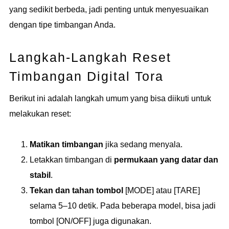
yang sedikit berbeda, jadi penting untuk menyesuaikan
dengan tipe timbangan Anda.
Langkah-Langkah Reset
Timbangan Digital Tora
Berikut ini adalah langkah umum yang bisa diikuti untuk
melakukan reset:
Matikan timbangan
jika sedang menyala.
Letakkan timbangan di
permukaan yang datar dan
stabil
.
Tekan dan tahan tombol
[MODE] atau [TARE]
selama 5–10 detik. Pada beberapa model, bisa jadi
tombol [ON/OFF] juga digunakan.