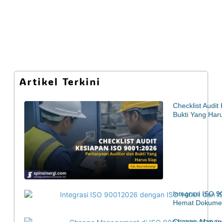
Artikel Terkini
Checklist Audi
Bukti Yang Har
Integrasi ISO 
Hemat Dokumen
Change Manage