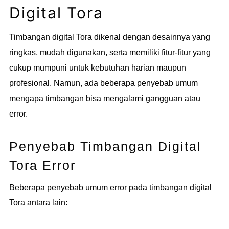
Digital Tora
Timbangan digital Tora dikenal dengan desainnya yang
ringkas, mudah digunakan, serta memiliki fitur-fitur yang
cukup mumpuni untuk kebutuhan harian maupun
profesional. Namun, ada beberapa penyebab umum
mengapa timbangan bisa mengalami gangguan atau
error.
Penyebab Timbangan Digital
Tora Error
Beberapa penyebab umum error pada timbangan digital
Tora antara lain: