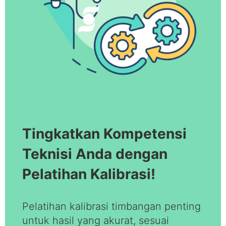
Tingkatkan Kompetensi
Teknisi Anda dengan
Pelatihan Kalibrasi!
Pelatihan kalibrasi timbangan penting
untuk hasil yang akurat, sesuai