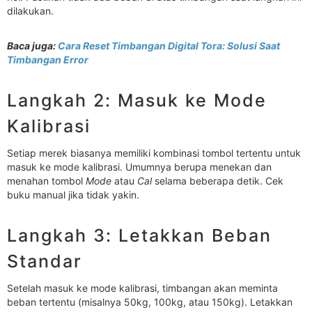
dilakukan.
Baca juga:
Cara Reset Timbangan Digital Tora: Solusi Saat
Timbangan Error
Langkah 2: Masuk ke Mode
Kalibrasi
Setiap merek biasanya memiliki kombinasi tombol tertentu untuk
masuk ke mode kalibrasi. Umumnya berupa menekan dan
menahan tombol
Mode
atau
Cal
selama beberapa detik. Cek
buku manual jika tidak yakin.
Langkah 3: Letakkan Beban
Standar
Setelah masuk ke mode kalibrasi, timbangan akan meminta
beban tertentu (misalnya 50kg, 100kg, atau 150kg). Letakkan