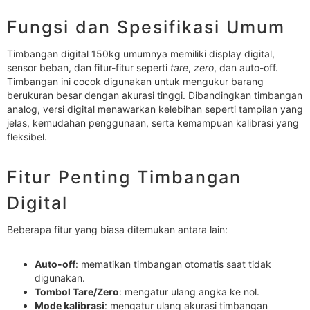
Fungsi dan Spesifikasi Umum
Timbangan digital 150kg umumnya memiliki display digital,
sensor beban, dan fitur-fitur seperti
tare
,
zero
, dan auto-off.
Timbangan ini cocok digunakan untuk mengukur barang
berukuran besar dengan akurasi tinggi. Dibandingkan timbangan
analog, versi digital menawarkan kelebihan seperti tampilan yang
jelas, kemudahan penggunaan, serta kemampuan kalibrasi yang
fleksibel.
Fitur Penting Timbangan
Digital
Beberapa fitur yang biasa ditemukan antara lain:
Auto-off
: mematikan timbangan otomatis saat tidak
digunakan.
Tombol Tare/Zero
: mengatur ulang angka ke nol.
Mode kalibrasi
: mengatur ulang akurasi timbangan