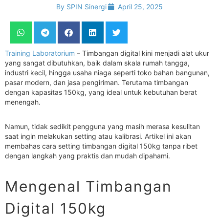
By
SPIN Sinergi
April 25, 2025
Training Laboratorium
– Timbangan digital kini menjadi alat ukur
yang sangat dibutuhkan, baik dalam skala rumah tangga,
industri kecil, hingga usaha niaga seperti toko bahan bangunan,
pasar modern, dan jasa pengiriman. Terutama timbangan
dengan kapasitas 150kg, yang ideal untuk kebutuhan berat
menengah.
Namun, tidak sedikit pengguna yang masih merasa kesulitan
saat ingin melakukan setting atau kalibrasi. Artikel ini akan
membahas cara setting timbangan digital 150kg tanpa ribet
dengan langkah yang praktis dan mudah dipahami.
Mengenal Timbangan
Digital 150kg