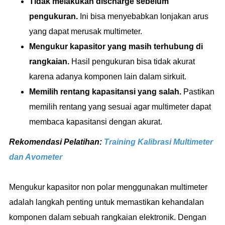
Tidak melakukan discharge sebelum
pengukuran.
Ini bisa menyebabkan lonjakan arus
yang dapat merusak multimeter.
Mengukur kapasitor yang masih terhubung di
rangkaian.
Hasil pengukuran bisa tidak akurat
karena adanya komponen lain dalam sirkuit.
Memilih rentang kapasitansi yang salah.
Pastikan
memilih rentang yang sesuai agar multimeter dapat
membaca kapasitansi dengan akurat.
Rekomendasi Pelatihan:
Training Kalibrasi Multimeter
dan Avometer
Mengukur kapasitor non polar menggunakan multimeter
adalah langkah penting untuk memastikan kehandalan
komponen dalam sebuah rangkaian elektronik. Dengan