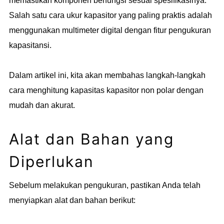
memastikan komponen berfungsi sesuai spesifikasinya.
Salah satu cara ukur kapasitor yang paling praktis adalah
menggunakan multimeter digital dengan fitur pengukuran
kapasitansi.
Dalam artikel ini, kita akan membahas langkah-langkah
cara menghitung kapasitas kapasitor non polar dengan
mudah dan akurat.
Alat dan Bahan yang
Diperlukan
Sebelum melakukan pengukuran, pastikan Anda telah
menyiapkan alat dan bahan berikut: