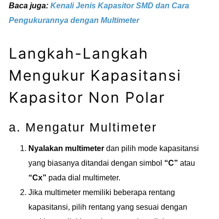
Baca juga:
Kenali Jenis Kapasitor SMD dan Cara
Pengukurannya dengan Multimeter
Langkah-Langkah
Mengukur Kapasitansi
Kapasitor Non Polar
a. Mengatur Multimeter
Nyalakan multimeter
dan pilih mode kapasitansi
yang biasanya ditandai dengan simbol
“C”
atau
“Cx”
pada dial multimeter.
Jika multimeter memiliki beberapa rentang
kapasitansi, pilih rentang yang sesuai dengan