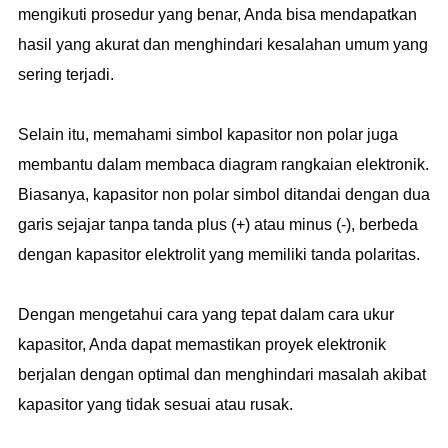
mengikuti prosedur yang benar, Anda bisa mendapatkan
hasil yang akurat dan menghindari kesalahan umum yang
sering terjadi.
Selain itu, memahami simbol kapasitor non polar juga
membantu dalam membaca diagram rangkaian elektronik.
Biasanya, kapasitor non polar simbol ditandai dengan dua
garis sejajar tanpa tanda plus (+) atau minus (-), berbeda
dengan kapasitor elektrolit yang memiliki tanda polaritas.
Dengan mengetahui cara yang tepat dalam cara ukur
kapasitor, Anda dapat memastikan proyek elektronik
berjalan dengan optimal dan menghindari masalah akibat
kapasitor yang tidak sesuai atau rusak.