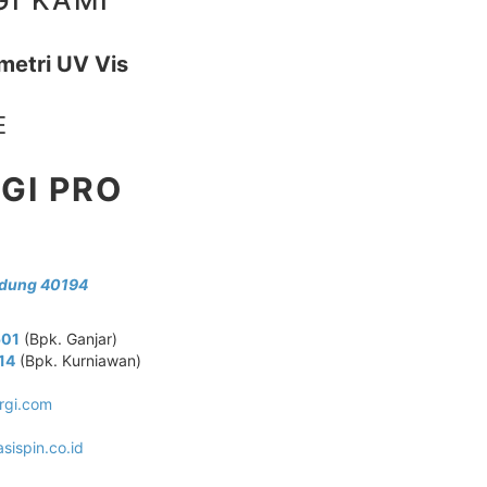
ometri UV Vis
E
RGI PRO
ndung 40194
501
(Bpk. Ganjar)
14
(Bpk. Kurniawan)
ergi.com
sispin.co.id