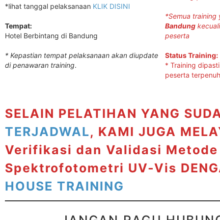
*lihat tanggal pelaksanaan
KLIK DISINI
*Semua training 
Tempat:
Bandung
kecuali
Hotel Berbintang di Bandung
peserta
* Kepastian tempat pelaksanaan akan diupdate
Status Training:
di penawaran training
.
* Training dipast
peserta terpenuh
SELAIN PELATIHAN YANG SUD
TERJADWAL
, KAMI JUGA MEL
Verifikasi dan Validasi Metode
Spektrofotometri UV-Vis
DENG
HOUSE TRAINING
JANGAN RAGU HUBUNG