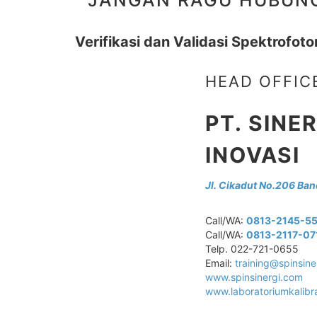
Verifikasi dan Validasi Spektrofot
HEAD OFFIC
PT. SINE
INOVASI
Jl. Cikadut No.206 Ba
Call/WA:
0813-2145-5
Call/WA:
0813-2117-07
Telp. 022-721-0655
Email:
training@spinsin
www.spinsinergi.com
www.laboratoriumkalibra