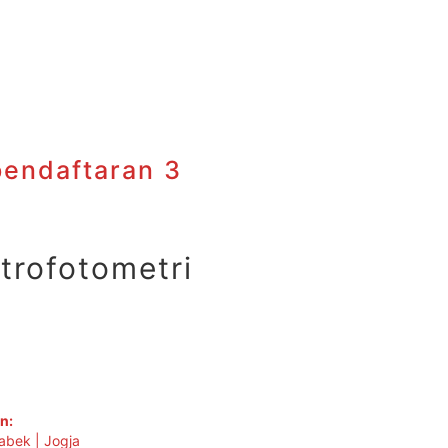
pendaftaran 3
ktrofotometri
n:
abek | Jogja