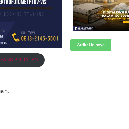
Artikel lainnya
T YANG BERJALAN
rium.