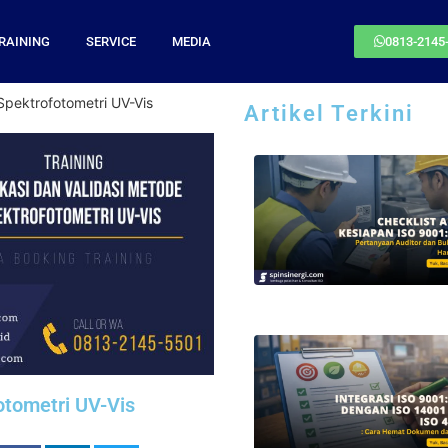
RAINING
SERVICE
MEDIA
0813-2145
 Spektrofotometri UV-Vis
Artikel Terkini
otometri UV-Vis