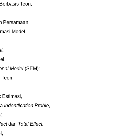
rbasis Teori,
am Persamaan,
imasi Model,
t,
el.
ional Model
(SEM):
Teori,
k Estimasi,
ya
Indentfication Proble,
t,
ffect
dan
Total Effect,
l,