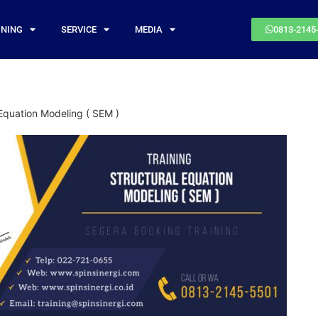
INING
SERVICE
MEDIA
0813-2145
 Equation Modeling ( SEM )