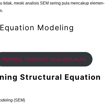
u tidak, meski analisis SEM sering pula mencakup elemen-
n.
l Equation Modeling
TRAINING TERDEKAT YANG BERJALAN
ining Structural Equation
Modeling
(SEM)