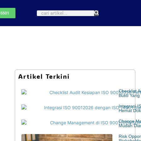
-5501
Artikel Terkini
Checklist 
Bukti Yang
Integrasi 
Hemat Dok
Change Ma
Mudah Diau
Risk Oppor
Stakeholde