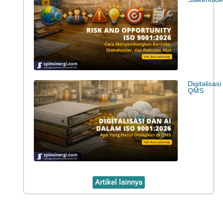
Digitalisa
QMS
Artikel lainnya