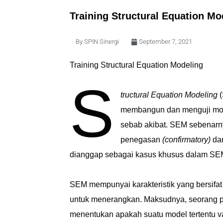
Training Structural Equation Mo
By
SPIN Sinergi
September 7, 2021
Training Structural Equation Modeling
S
tructural Equation Modeling
(
membangun dan menguji mode
sebab akibat. SEM sebenarny
penegasan
(confirmatory)
dar
dianggap sebagai kasus khusus dalam SE
SEM mempunyai karakteristik yang bersifat
untuk menerangkan. Maksudnya, seorang p
menentukan apakah suatu model tertentu v