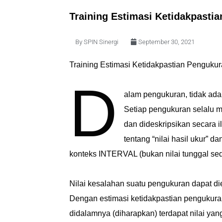
Training Estimasi Ketidakpasti
By
SPIN Sinergi
September 30, 2021
Training Estimasi Ketidakpastian Pengukur
D
alam pengukuran, tidak ada n
Setiap pengukuran selalu 
dan dideskripsikan secara 
tentang “nilai hasil ukur” d
konteks INTERVAL (bukan nilai tunggal se
Nilai kesalahan suatu pengukuran dapat dies
Dengan estimasi ketidakpastian pengukuran
didalamnya (diharapkan) terdapat nilai ya