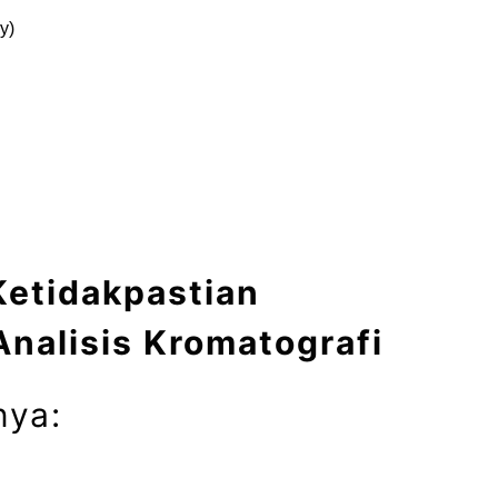
y)
Ketidakpastian
nalisis Kromatografi
nya: