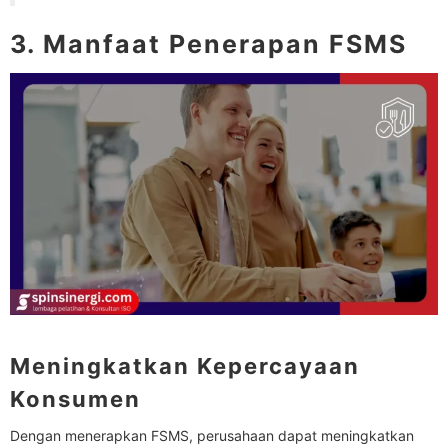
3. Manfaat Penerapan FSMS
Meningkatkan Kepercayaan
Konsumen
Dengan menerapkan FSMS, perusahaan dapat meningkatkan