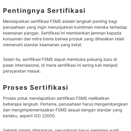
Pentingnya Sertifikasi
Mendapatkan sertifikasi FSMS adalah langkah penting bagi
perusahaan yang ingin menunjukkan komitmen mereka terhadap
keamanan pangan. Sertifikasi ini memberikan jaminan kepada
konsumen dan mitra bisnis bahwa produk yang dihasilkan telah
memenuhi standar keamanan yang ketat.
Selain itu, sertifikasi FSMS dapat membuka peluang baru di
pasar internasional, di mana sertifikasi ini sering kali menjadi
persyaratan masuk.
Proses Sertifikasi
Proses untuk mendapatkan sertifikasi FSMS melibatkan
beberapa langkah. Pertama, perusahaan harus mengembangkan
dan mengimplementasikan FSMS sesuai dengan standar yang
berlaku, seperti ISO 22000.
Setelah sistem diterapkan, perusahaan harus menjalani audit