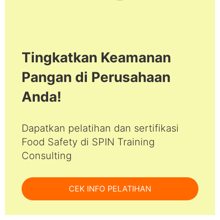
Tingkatkan Keamanan
Pangan di Perusahaan
Anda!
Dapatkan pelatihan dan sertifikasi
Food Safety di SPIN Training
Consulting
CEK INFO PELATIHAN