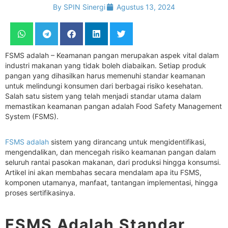
By
SPIN Sinergi
Agustus 13, 2024
FSMS adalah – Keamanan pangan merupakan aspek vital dalam
industri makanan yang tidak boleh diabaikan. Setiap produk
pangan yang dihasilkan harus memenuhi standar keamanan
untuk melindungi konsumen dari berbagai risiko kesehatan.
Salah satu sistem yang telah menjadi standar utama dalam
memastikan keamanan pangan adalah Food Safety Management
System (FSMS).
FSMS adalah
sistem yang dirancang untuk mengidentifikasi,
mengendalikan, dan mencegah risiko keamanan pangan dalam
seluruh rantai pasokan makanan, dari produksi hingga konsumsi.
Artikel ini akan membahas secara mendalam apa itu FSMS,
komponen utamanya, manfaat, tantangan implementasi, hingga
proses sertifikasinya.
FSMS Adalah Standar