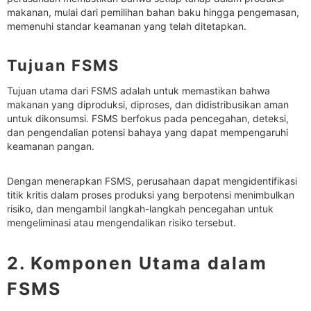
makanan, mulai dari pemilihan bahan baku hingga pengemasan,
memenuhi standar keamanan yang telah ditetapkan.
Tujuan FSMS
Tujuan utama dari FSMS adalah untuk memastikan bahwa
makanan yang diproduksi, diproses, dan didistribusikan aman
untuk dikonsumsi. FSMS berfokus pada pencegahan, deteksi,
dan pengendalian potensi bahaya yang dapat mempengaruhi
keamanan pangan.
Dengan menerapkan FSMS, perusahaan dapat mengidentifikasi
titik kritis dalam proses produksi yang berpotensi menimbulkan
risiko, dan mengambil langkah-langkah pencegahan untuk
mengeliminasi atau mengendalikan risiko tersebut.
2. Komponen Utama dalam
FSMS