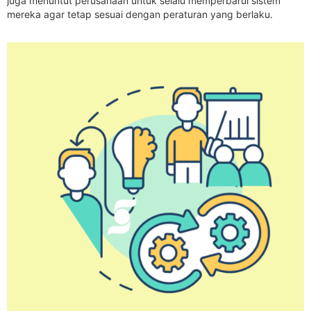
juga menuntut perusahaan untuk selalu memperbarui sistem
mereka agar tetap sesuai dengan peraturan yang berlaku.