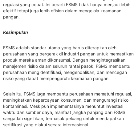
regulasi yang cepat. Ini berarti FSMS tidak hanya menjadi lebih
efektif tetapi juga lebih efisien dalam mengelola keamanan
pangan.
Kesimpulan
FSMS adalah standar utama yang harus diterapkan oleh
perusahaan yang bergerak di industri pangan untuk memastikan
produk mereka aman dikonsumsi. Dengan mengintegrasikan
manajemen risiko dalam seluruh rantai pasok, FSMS membantu
perusahaan mengidentifikasi, mengendalikan, dan mencegah
risiko yang dapat mempengaruhi keamanan pangan.
Selain itu, FSMS juga membantu perusahaan mematuhi regulasi,
meningkatkan kepercayaan konsumen, dan mengurangi risiko
kontaminasi. Meskipun implementasinya menuntut investasi
waktu dan sumber daya, manfaat jangka panjang dari FSMS
sangatlah signifikan, termasuk peluang untuk mendapatkan
sertifikasi yang diakui secara internasional.