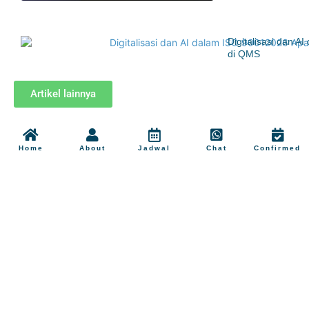
Digitalisasi dan 
di QMS
Artikel lainnya
Home
About
Jadwal
Chat
Confirmed