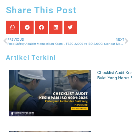
Share This Post
PREVIOUS
NEXT
Food Safety Adalah: Memastikan Keamanan Pangan di Semua Tahapan Produksi dan Konsumsi
FSSC 22000 vs ISO 22000: Standar Mana yang Tepat untuk Sistem Keamanan Pangan Anda?
Artikel Terkini
Checklist Audit K
Bukti Yang Harus 