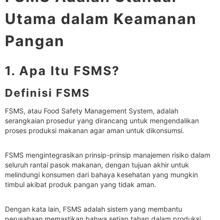
Utama dalam Keamanan
Pangan
1. Apa Itu FSMS?
Definisi FSMS
FSMS, atau Food Safety Management System, adalah
serangkaian prosedur yang dirancang untuk mengendalikan
proses produksi makanan agar aman untuk dikonsumsi.
FSMS mengintegrasikan prinsip-prinsip manajemen risiko dalam
seluruh rantai pasok makanan, dengan tujuan akhir untuk
melindungi konsumen dari bahaya kesehatan yang mungkin
timbul akibat produk pangan yang tidak aman.
Dengan kata lain, FSMS adalah sistem yang membantu
perusahaan memastikan bahwa setiap tahap dalam produksi