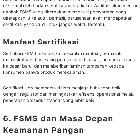
eksternal oleh badan sertifikasi yang diakui. Audit ini akan menilai
apakah FSMS yang diterapkan memenuhi persyaratan yang
ditetapkan. Jika audit berhasil, perusahaan akan mendapatkan
sertifikasi yang valid untuk jangka waktu tertentu.
Manfaat Sertifikasi
Sertifikasi FSMS memberikan sejumlah manfaat, termasuk
meningkatkan daya saing perusahaan di pasar, membuka akses
ke pasar baru, dan memberikan jaminan tambahan kepada
konsumen bahwa produk mereka aman.
Sertifikasi juga membantu dalam menjaga hubungan baik
dengan regulator dan meningkatkan efisiensi operasional melalui
penerapan prosedur standar yang lebih baik.
6. FSMS dan Masa Depan
Keamanan Pangan