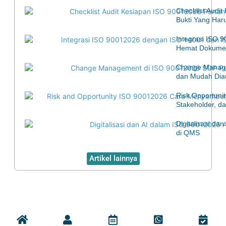
Checklist Audi
Bukti Yang Har
Integrasi ISO 
Hemat Dokumen
Change Manage
dan Mudah Diau
Risk Opportuni
Stakeholder, d
Digitalisasi d
di QMS
Artikel lainnya