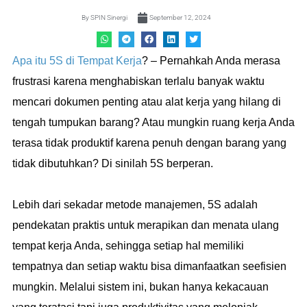
By
SPIN Sinergi
September 12, 2024
Apa itu 5S di Tempat Kerja
? – Pernahkah Anda merasa
frustrasi karena menghabiskan terlalu banyak waktu
mencari dokumen penting atau alat kerja yang hilang di
tengah tumpukan barang? Atau mungkin ruang kerja Anda
terasa tidak produktif karena penuh dengan barang yang
tidak dibutuhkan? Di sinilah 5S berperan.
Lebih dari sekadar metode manajemen, 5S adalah
pendekatan praktis untuk merapikan dan menata ulang
tempat kerja Anda, sehingga setiap hal memiliki
tempatnya dan setiap waktu bisa dimanfaatkan seefisien
mungkin. Melalui sistem ini, bukan hanya kekacauan