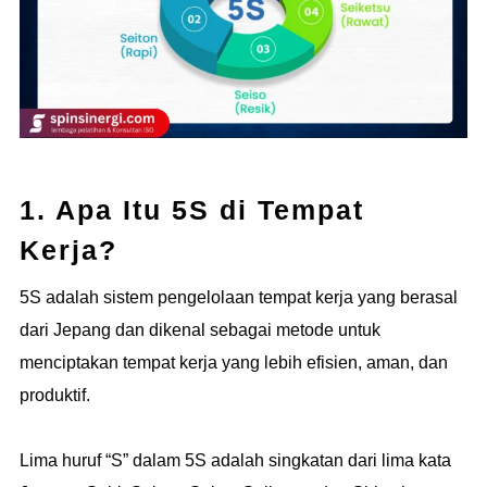
1. Apa Itu 5S di Tempat
Kerja?
5S adalah sistem pengelolaan tempat kerja yang berasal
dari Jepang dan dikenal sebagai metode untuk
menciptakan tempat kerja yang lebih efisien, aman, dan
produktif.
Lima huruf “S” dalam 5S adalah singkatan dari lima kata