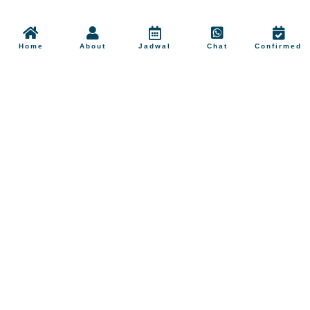
Home
About
Jadwal
Chat
Confirmed