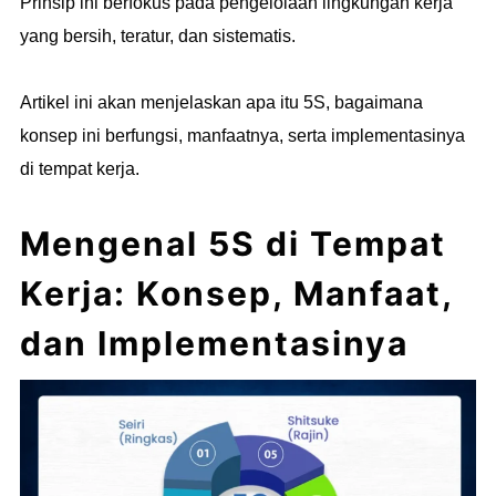
Prinsip ini berfokus pada pengelolaan lingkungan kerja
yang bersih, teratur, dan sistematis.
Artikel ini akan menjelaskan apa itu 5S, bagaimana
konsep ini berfungsi, manfaatnya, serta implementasinya
di tempat kerja.
Mengenal 5S di Tempat
Kerja: Konsep, Manfaat,
dan Implementasinya