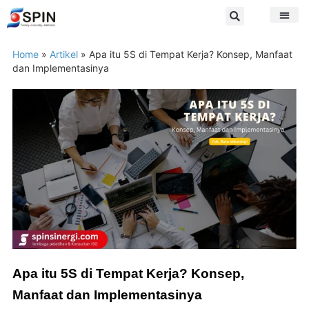
Home
»
Artikel
»
Apa itu 5S di Tempat Kerja? Konsep, Manfaat
dan Implementasinya
Apa itu 5S di Tempat Kerja? Konsep,
Manfaat dan Implementasinya