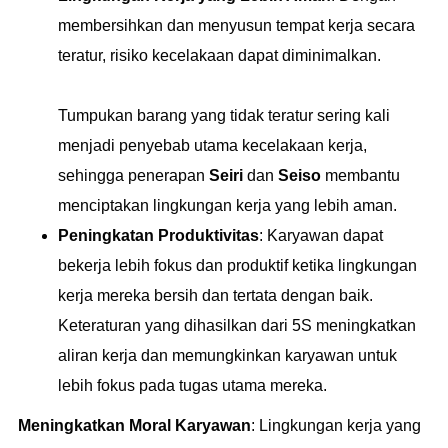
membersihkan dan menyusun tempat kerja secara
teratur, risiko kecelakaan dapat diminimalkan.
Tumpukan barang yang tidak teratur sering kali
menjadi penyebab utama kecelakaan kerja,
sehingga penerapan
Seiri
dan
Seiso
membantu
menciptakan lingkungan kerja yang lebih aman.
Peningkatan Produktivitas
: Karyawan dapat
bekerja lebih fokus dan produktif ketika lingkungan
kerja mereka bersih dan tertata dengan baik.
Keteraturan yang dihasilkan dari 5S meningkatkan
aliran kerja dan memungkinkan karyawan untuk
lebih fokus pada tugas utama mereka.
Meningkatkan Moral Karyawan
: Lingkungan kerja yang