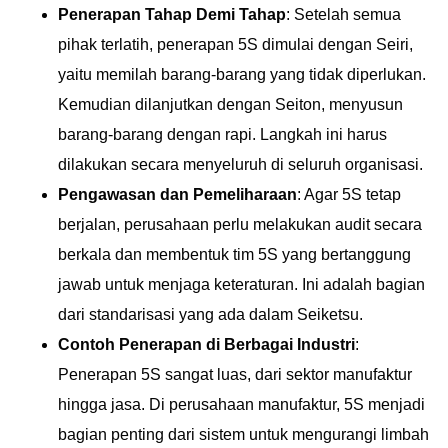
Penerapan Tahap Demi Tahap
: Setelah semua
pihak terlatih, penerapan 5S dimulai dengan Seiri,
yaitu memilah barang-barang yang tidak diperlukan.
Kemudian dilanjutkan dengan Seiton, menyusun
barang-barang dengan rapi. Langkah ini harus
dilakukan secara menyeluruh di seluruh organisasi.
Pengawasan dan Pemeliharaan
: Agar 5S tetap
berjalan, perusahaan perlu melakukan audit secara
berkala dan membentuk tim 5S yang bertanggung
jawab untuk menjaga keteraturan. Ini adalah bagian
dari standarisasi yang ada dalam Seiketsu.
Contoh Penerapan di Berbagai Industri
:
Penerapan 5S sangat luas, dari sektor manufaktur
hingga jasa. Di perusahaan manufaktur, 5S menjadi
bagian penting dari sistem untuk mengurangi limbah