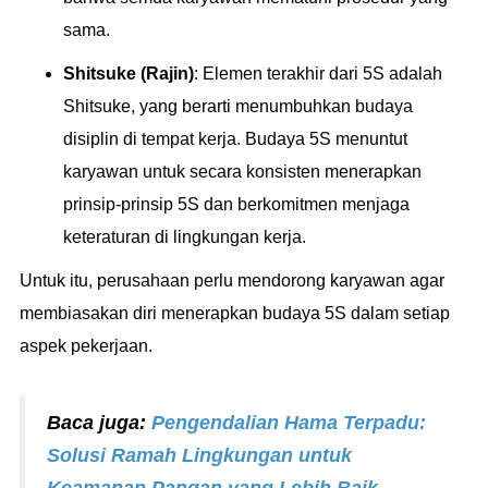
sama.
Shitsuke (Rajin)
: Elemen terakhir dari 5S adalah
Shitsuke, yang berarti menumbuhkan budaya
disiplin di tempat kerja. Budaya 5S menuntut
karyawan untuk secara konsisten menerapkan
prinsip-prinsip 5S dan berkomitmen menjaga
keteraturan di lingkungan kerja.
Untuk itu, perusahaan perlu mendorong karyawan agar
membiasakan diri menerapkan budaya 5S dalam setiap
aspek pekerjaan.
Baca juga:
Pengendalian Hama Terpadu:
Solusi Ramah Lingkungan untuk
Keamanan Pangan yang Lebih Baik