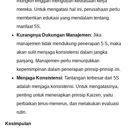
mungkin enggan mengubah kebiasaan kerja
mereka. Untuk mengatasi hal ini, perusahaan perlu
memberikan edukasi yang mendalam tentang
manfaat 5S.
Kurangnya Dukungan Manajemen
: Jika
manajemen tidak mendukung penerapan 5 S, maka
akan sulit menjaga konsistensi dalam jangka
panjang. Manajemen perlu menunjukkan
kepemimpinan dalam penerapan prinsip-prinsip ini.
Menjaga Konsistensi
: Tantangan terbesar dari 5S
adalah menjaga konsistensi. Untuk mengatasinya,
penting untuk menerapkan prinsip Kaizen, yaitu
perbaikan terus-menerus, dan melakukan evaluasi
rutin.
Kesimpulan