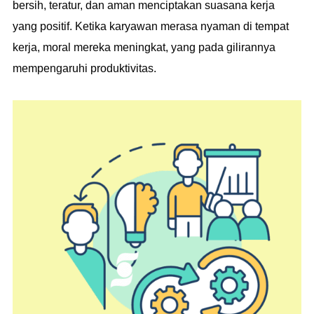
bersih, teratur, dan aman menciptakan suasana kerja
yang positif. Ketika karyawan merasa nyaman di tempat
kerja, moral mereka meningkat, yang pada gilirannya
mempengaruhi produktivitas.