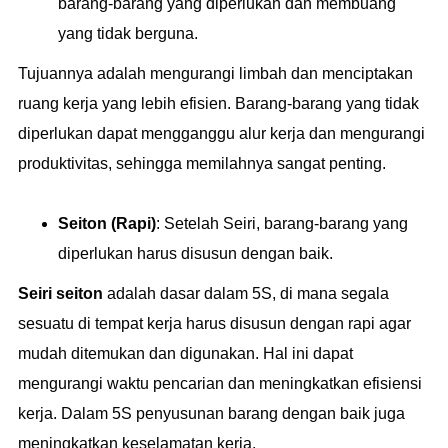
barang-barang yang diperlukan dan membuang
yang tidak berguna.
Tujuannya adalah mengurangi limbah dan menciptakan
ruang kerja yang lebih efisien. Barang-barang yang tidak
diperlukan dapat mengganggu alur kerja dan mengurangi
produktivitas, sehingga memilahnya sangat penting.
Seiton (Rapi)
: Setelah Seiri, barang-barang yang
diperlukan harus disusun dengan baik.
Seiri seiton
adalah dasar dalam 5S, di mana segala
sesuatu di tempat kerja harus disusun dengan rapi agar
mudah ditemukan dan digunakan. Hal ini dapat
mengurangi waktu pencarian dan meningkatkan efisiensi
kerja. Dalam 5S penyusunan barang dengan baik juga
meningkatkan keselamatan kerja.