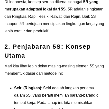
Di Indonesia, konsep serupa dikenal sebagai
5R yang
merupakan adaptasi lokal dari 5S
. 5R adalah singkatan
dari Ringkas, Rapi, Resik, Rawat, dan Rajin. Baik 5S
maupun 5R bertujuan menciptakan lingkungan kerja yang
lebih teratur dan produktif.
2. Penjabaran 5S: Konsep
Utama
Mari kita lihat lebih dekat masing-masing elemen 5S yang
membentuk dasar dari metode ini:
Seiri (Ringkas)
: Seiri adalah langkah pertama
dalam 5S, yang berarti memilah barang-barang di
tempat kerja. Pada tahap ini, kita memisahkan