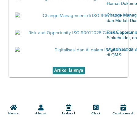
Hemat Dokumen
Change Manage
dan Mudah Diau
Risk Opportuni
Stakeholder, d
Digitalisasi d
di QMS
Artikel lainnya
Home
About
Jadwal
Chat
Confirmed