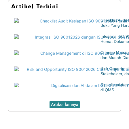
Artikel Terkini
Checklist Audi
Bukti Yang Har
Integrasi ISO 
Hemat Dokumen
Change Manage
dan Mudah Diau
Risk Opportuni
Stakeholder, d
Digitalisasi d
di QMS
Artikel lainnya