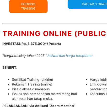
BOOKING
DAFTAR 3 GRATI
TRAINING
TRAINING ONLINE (PUBLIC
INVESTASI: Rp. 3.375.000*/ Peserta
*harga training tahun 2025
(Jadwal dan harga terupdate)
BENEFIT:
Sertifikat Training (dikirim)
Harga lebi
Rekaman Training (online)
Link downl
Bisa diakses dimanapun
pendukun
Waktu dan pembahasan materi mengikuti
Konsultasi 
alur pelatihan tatap muka.
PELAKSANAAN:
via Aplikasi “Zoom Meeting
“