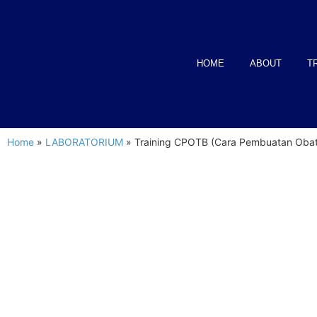
HOME
ABOUT
T
Home
»
LABORATORIUM
»
Training CPOTB (Cara Pembuatan Obat 