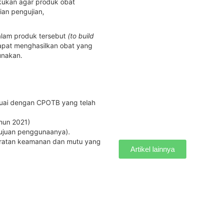
kukan agar produk obat
ian pengujian,
alam produk tersebut
(to build
 dapat menghasilkan obat yang
unakan.
esuai dengan CPOTB yang telah
hun 2021)
tujuan penggunaanya).
aratan keamanan dan mutu yang
Artikel lainnya