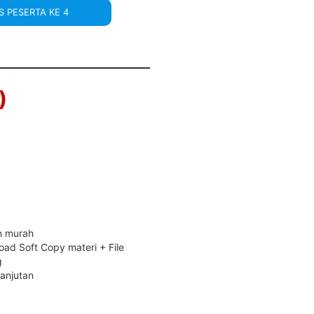
S PESERTA KE 4
)
h murah
oad Soft Copy materi + File
g
lanjutan