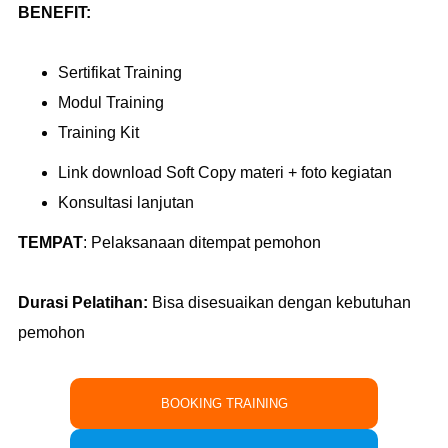
BENEFIT:
Sertifikat Training
Modul Training
Training Kit
Link download Soft Copy materi + foto kegiatan
Konsultasi lanjutan
TEMPAT
:
Pelaksanaan ditempat pemohon
Durasi Pelatihan:
Bisa disesuaikan dengan kebutuhan
pemohon
BOOKING TRAINING