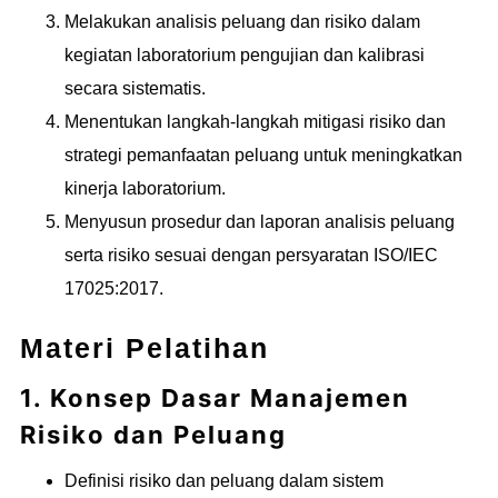
Melakukan analisis peluang dan risiko dalam
kegiatan laboratorium pengujian dan kalibrasi
secara sistematis.
Menentukan langkah-langkah mitigasi risiko dan
strategi pemanfaatan peluang untuk meningkatkan
kinerja laboratorium.
Menyusun prosedur dan laporan analisis peluang
serta risiko sesuai dengan persyaratan ISO/IEC
17025:2017.
Materi Pelatihan
1. Konsep Dasar Manajemen
Risiko dan Peluang
Definisi risiko dan peluang dalam sistem