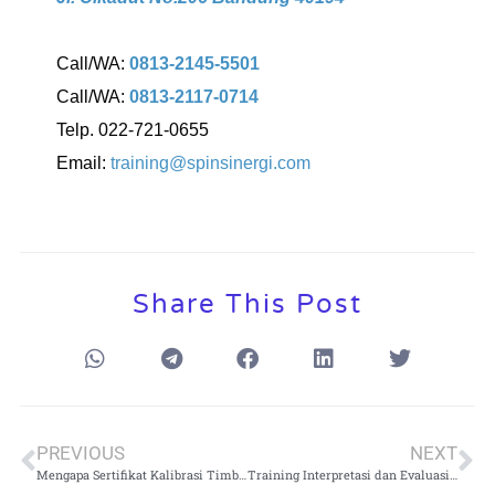
Call/WA:
0813-2145-5501
Call/WA:
0813-2117-0714
Telp. 022-721-0655
Email:
training@spinsinergi.com
Share This Post
PREVIOUS
NEXT
Mengapa Sertifikat Kalibrasi Timbangan Wajib untuk Industri dan Laboratorium
Training Interpretasi dan Evaluasi Hasil Kalibrasi Peralatan