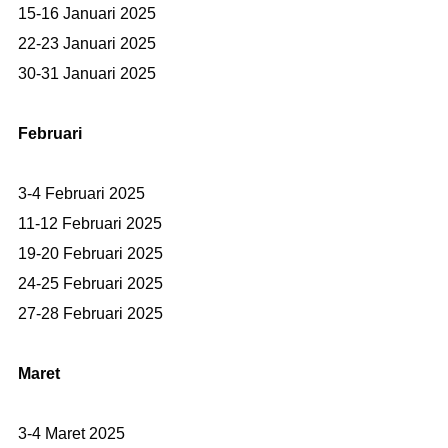
15-16 Januari 2025
22-23 Januari 2025
30-31 Januari 2025
Februari
3-4 Februari 2025
11-12 Februari 2025
19-20 Februari 2025
24-25 Februari 2025
27-28 Februari 2025
Maret
3-4 Maret 2025