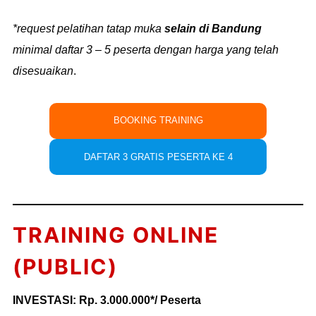
*request pelatihan tatap muka
selain di Bandung
minimal daftar 3 – 5 peserta dengan harga yang telah
disesuaikan
.
BOOKING TRAINING
DAFTAR 3 GRATIS PESERTA KE 4
TRAINING ONLINE
(PUBLIC)
INVESTASI: Rp. 3.000.000*/ Peserta