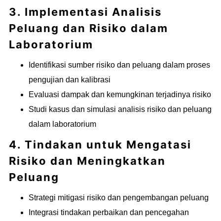
3. Implementasi Analisis
Peluang dan Risiko dalam
Laboratorium
Identifikasi sumber risiko dan peluang dalam proses
pengujian dan kalibrasi
Evaluasi dampak dan kemungkinan terjadinya risiko
Studi kasus dan simulasi analisis risiko dan peluang
dalam laboratorium
4. Tindakan untuk Mengatasi
Risiko dan Meningkatkan
Peluang
Strategi mitigasi risiko dan pengembangan peluang
Integrasi tindakan perbaikan dan pencegahan