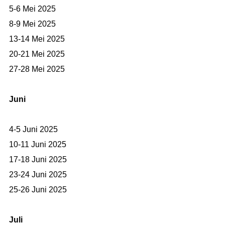
5-6 Mei 2025
8-9 Mei 2025
13-14 Mei 2025
20-21 Mei 2025
27-28 Mei 2025
Juni
4-5 Juni 2025
10-11 Juni 2025
17-18 Juni 2025
23-24 Juni 2025
25-26 Juni 2025
Juli