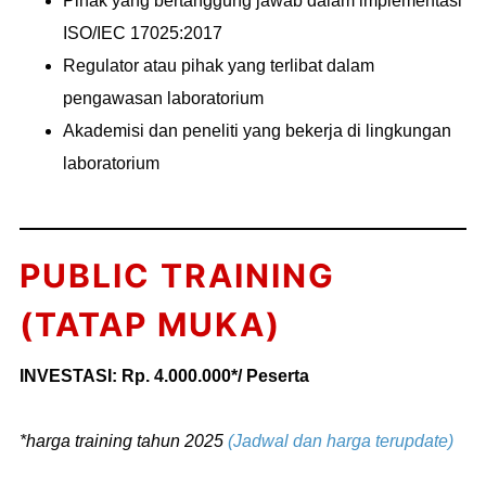
Pihak yang bertanggung jawab dalam implementasi
ISO/IEC 17025:2017
Regulator atau pihak yang terlibat dalam
pengawasan laboratorium
Akademisi dan peneliti yang bekerja di lingkungan
laboratorium
PUBLIC TRAINING
(TATAP MUKA)
INVESTASI: Rp. 4.000.000*/ Peserta
*harga training tahun 2025
(Jadwal dan harga terupdate)