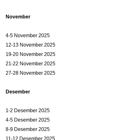
November
4-5 November 2025
12-13 November 2025
19-20 November 2025
21-22 November 2025
27-28 November 2025
Desember
1-2 Desember 2025
4-5 Desember 2025
8-9 Desember 2025
11-12 Desember 2025