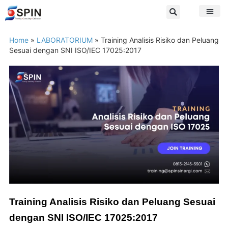
Home
»
LABORATORIUM
»
Training Analisis Risiko dan Peluang
Sesuai dengan SNI ISO/IEC 17025:2017
Training Analisis Risiko dan Peluang Sesuai
dengan SNI ISO/IEC 17025:2017