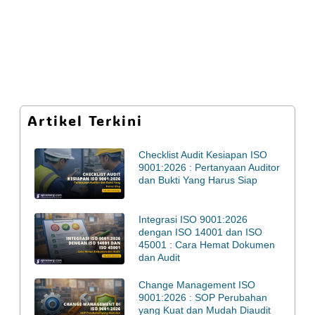
Artikel Terkini
Checklist Audit Kesiapan ISO
9001:2026 : Pertanyaan Auditor
dan Bukti Yang Harus Siap
Integrasi ISO 9001:2026
dengan ISO 14001 dan ISO
45001 : Cara Hemat Dokumen
dan Audit
Change Management ISO
9001:2026 : SOP Perubahan
yang Kuat dan Mudah Diaudit