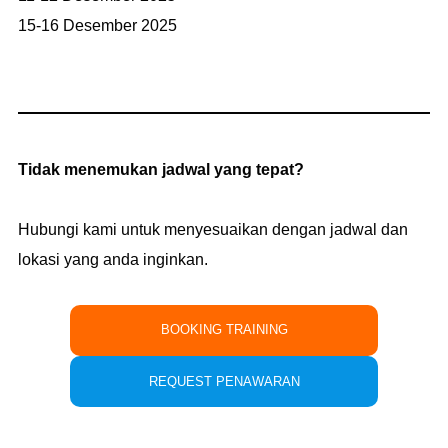
15-16 Desember 2025
Tidak menemukan jadwal yang tepat?
Hubungi kami untuk menyesuaikan dengan jadwal dan
lokasi yang anda inginkan.
BOOKING TRAINING
REQUEST PENAWARAN