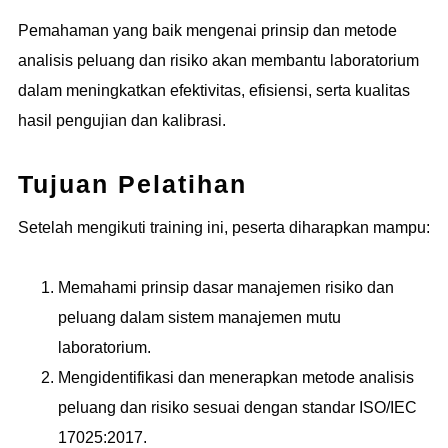
Pemahaman yang baik mengenai prinsip dan metode
analisis peluang dan risiko akan membantu laboratorium
dalam meningkatkan efektivitas, efisiensi, serta kualitas
hasil pengujian dan kalibrasi.
Tujuan Pelatihan
Setelah mengikuti training ini, peserta diharapkan mampu:
Memahami prinsip dasar manajemen risiko dan
peluang dalam sistem manajemen mutu
laboratorium.
Mengidentifikasi dan menerapkan metode analisis
peluang dan risiko sesuai dengan standar ISO/IEC
17025:2017.