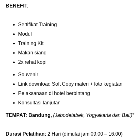
BENEFIT:
Sertifikat Training
Modul
Training Kit
Makan siang
2x rehat kopi
Souvenir
Link download Soft Copy materi + foto kegiatan
Pelaksanaan di hotel berbintang
Konsultasi lanjutan
TEMPAT
:
Bandung
,
(Jabodetabek, Yogyakarta dan Bali)*
Durasi Pelatihan:
2 Hari (dimulai jam 09.00 – 16.00)