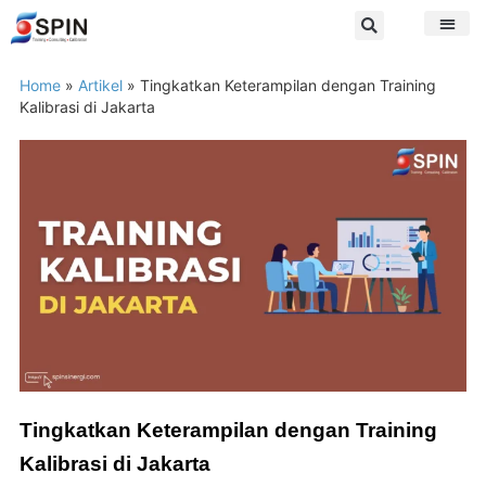
Home
»
Artikel
»
Tingkatkan Keterampilan dengan Training
Kalibrasi di Jakarta
Tingkatkan Keterampilan dengan Training
Kalibrasi di Jakarta