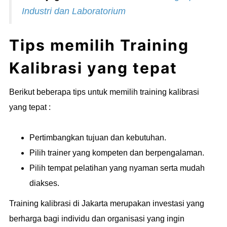
Industri dan Laboratorium
Tips memilih Training
Kalibrasi yang tepat
Berikut beberapa tips untuk memilih training kalibrasi
yang tepat :
Pertimbangkan tujuan dan kebutuhan.
Pilih trainer yang kompeten dan berpengalaman.
Pilih tempat pelatihan yang nyaman serta mudah
diakses.
Training kalibrasi di Jakarta merupakan investasi yang
berharga bagi individu dan organisasi yang ingin