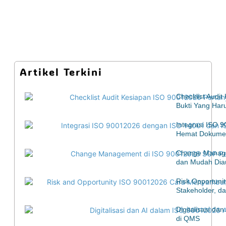
Artikel Terkini
Checklist Audi
Bukti Yang Har
Integrasi ISO 
Hemat Dokumen
Change Manage
dan Mudah Diau
Risk Opportuni
Stakeholder, d
Digitalisasi d
di QMS