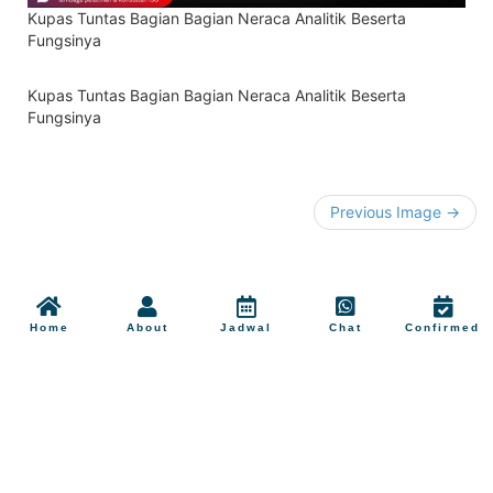
Kupas Tuntas Bagian Bagian Neraca Analitik Beserta
Fungsinya
Kupas Tuntas Bagian Bagian Neraca Analitik Beserta
Fungsinya
Previous Image →
Home
About
Jadwal
Chat
Confirmed