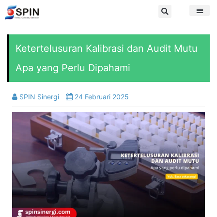
Ketertelusuran Kalibrasi dan Audit Mutu
Apa yang Perlu Dipahami
SPIN Sinergi
24 Februari 2025