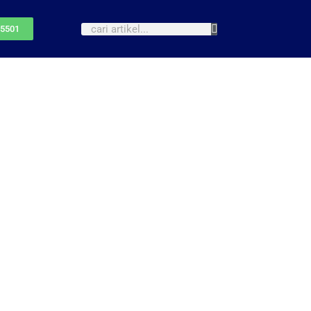
-5501