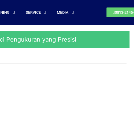
INING
SERVICE
MEDIA
0813-2145
nci Pengukuran yang Presisi