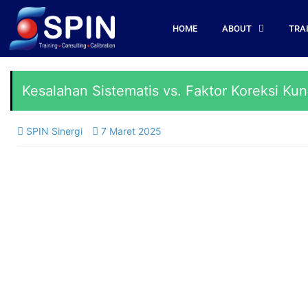
HOME
ABOUT
TRA
Kesalahan Sistematis vs. Faktor Koreksi Ku
SPIN Sinergi
7 Maret 2025