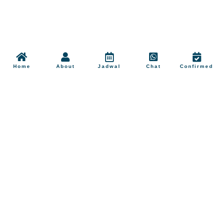
Home
About
Jadwal
Chat
Confirmed