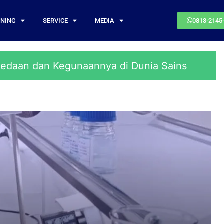
INING
SERVICE
MEDIA
0813-2145
bedaan dan Kegunaannya di Dunia Sains