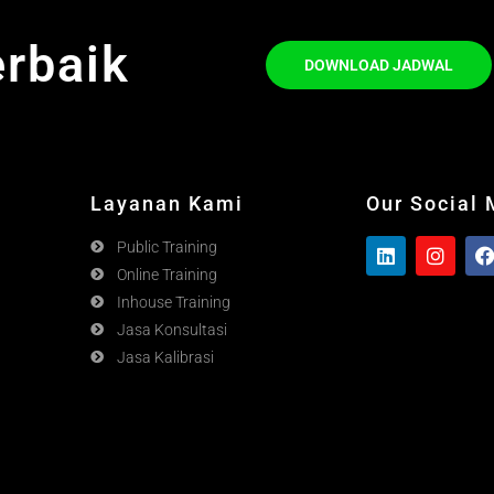
erbaik
DOWNLOAD JADWAL
Layanan Kami
Our Social
Public Training
Online Training
Inhouse Training
Jasa Konsultasi
Jasa Kalibrasi