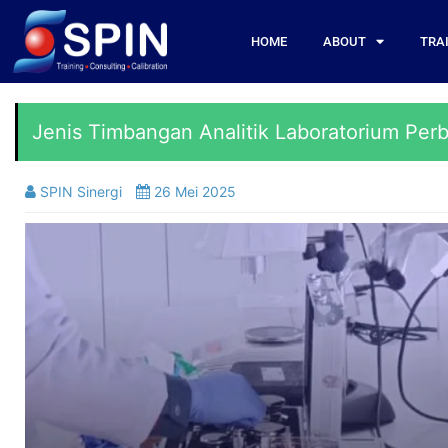
HOME
ABOUT
TRA
Jenis Timbangan Analitik Laboratorium Per
SPIN Sinergi
26 Mei 2025