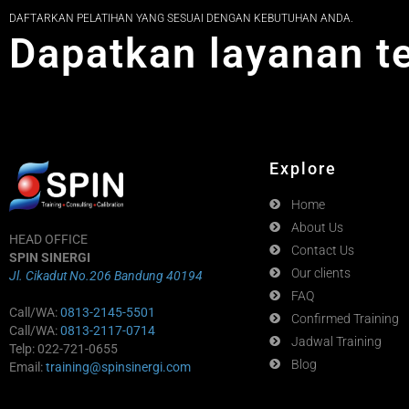
DAFTARKAN PELATIHAN YANG SESUAI DENGAN KEBUTUHAN ANDA.
Dapatkan layanan t
Explore
Home
About Us
HEAD OFFICE
Contact Us
SPIN SINERGI
Our clients
Jl. Cikadut No.206 Bandung 40194
FAQ
Call/WA:
0813-2145-5501
Confirmed Training
Call/WA:
0813-2117-0714
Jadwal Training
Telp: 022-721-0655
Blog
Email:
training@spinsinergi.com