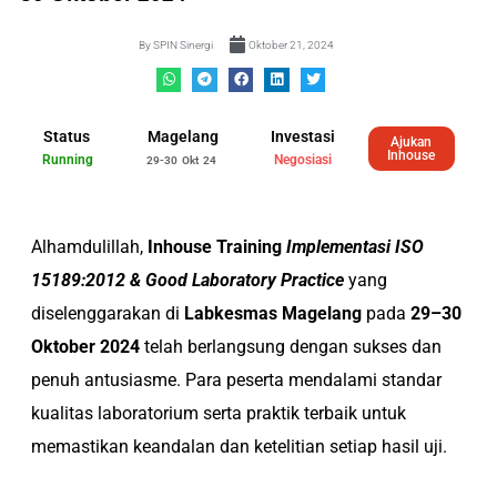
By
SPIN Sinergi
Oktober 21, 2024
Status
Magelang
Investasi
Ajukan
Inhouse
Running
Negosiasi
29-30 Okt 24
Alhamdulillah,
Inhouse Training
Implementasi ISO
15189:2012 & Good Laboratory Practice
yang
diselenggarakan di
Labkesmas Magelang
pada
29–30
Oktober 2024
telah berlangsung dengan sukses dan
penuh antusiasme. Para peserta mendalami standar
kualitas laboratorium serta praktik terbaik untuk
memastikan keandalan dan ketelitian setiap hasil uji.