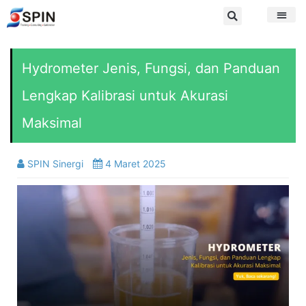
Hydrometer Jenis, Fungsi, dan Panduan
Lengkap Kalibrasi untuk Akurasi
Maksimal
SPIN Sinergi
4 Maret 2025