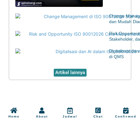
Change Manage
dan Mudah Diau
Risk Opportuni
Stakeholder, d
Digitalisasi d
di QMS
Artikel lainnya
Home
About
Jadwal
Chat
Confirmed