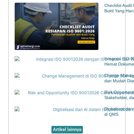
Checklist Audi
Bukti Yang Har
Integrasi ISO 
Hemat Dokumen
Change Manage
dan Mudah Diau
Risk Opportuni
Stakeholder, d
Digitalisasi d
di QMS
Artikel lainnya