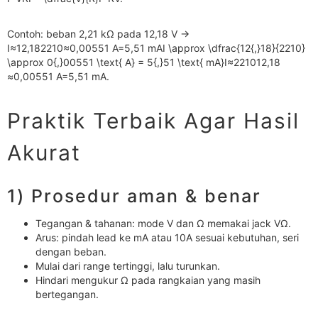
Contoh: beban 2,21 kΩ pada 12,18 V →
I≈12,182210≈0,00551 A=5,51 mAI \approx \dfrac{12{,}18}{2210}
\approx 0{,}00551 \text{ A} = 5{,}51 \text{ mA}I≈221012,18​
≈0,00551 A=5,51 mA.
Praktik Terbaik Agar Hasil
Akurat
1) Prosedur aman & benar
Tegangan & tahanan: mode V dan Ω memakai jack VΩ.
Arus: pindah lead ke mA atau 10A sesuai kebutuhan, seri
dengan beban.
Mulai dari range tertinggi, lalu turunkan.
Hindari mengukur Ω pada rangkaian yang masih
bertegangan.