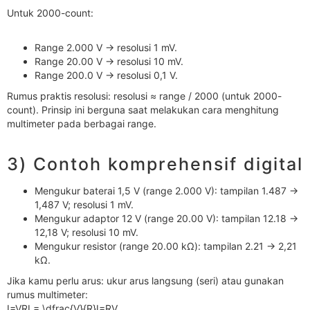
Untuk 2000-count:
Range 2.000 V → resolusi 1 mV.
Range 20.00 V → resolusi 10 mV.
Range 200.0 V → resolusi 0,1 V.
Rumus praktis resolusi: resolusi ≈ range / 2000 (untuk 2000-
count). Prinsip ini berguna saat melakukan cara menghitung
multimeter pada berbagai range.
3) Contoh komprehensif digital
Mengukur baterai 1,5 V (range 2.000 V): tampilan 1.487 →
1,487 V; resolusi 1 mV.
Mengukur adaptor 12 V (range 20.00 V): tampilan 12.18 →
12,18 V; resolusi 10 mV.
Mengukur resistor (range 20.00 kΩ): tampilan 2.21 → 2,21
kΩ.
Jika kamu perlu arus: ukur arus langsung (seri) atau gunakan
rumus multimeter:
I=VRI = \dfrac{V}{R}I=RV​.