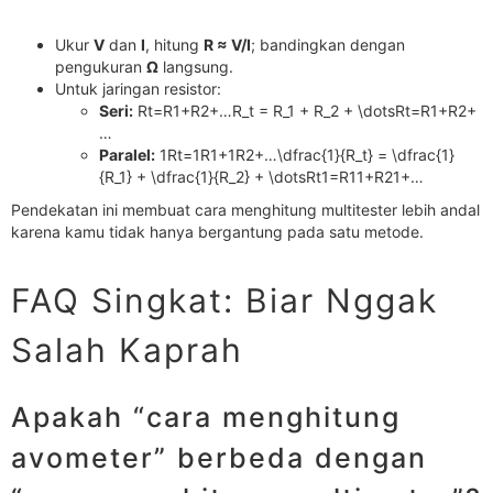
Ukur
V
dan
I
, hitung
R ≈ V/I
; bandingkan dengan
pengukuran
Ω
langsung.
Untuk jaringan resistor:
Seri:
Rt=R1+R2+…R_t = R_1 + R_2 + \dotsRt​=R1​+R2​+
…
Paralel:
1Rt=1R1+1R2+…\dfrac{1}{R_t} = \dfrac{1}
{R_1} + \dfrac{1}{R_2} + \dotsRt​1​=R1​1​+R2​1​+…
Pendekatan ini membuat cara menghitung multitester lebih andal
karena kamu tidak hanya bergantung pada satu metode.
FAQ Singkat: Biar Nggak
Salah Kaprah
Apakah “cara menghitung
avometer” berbeda dengan