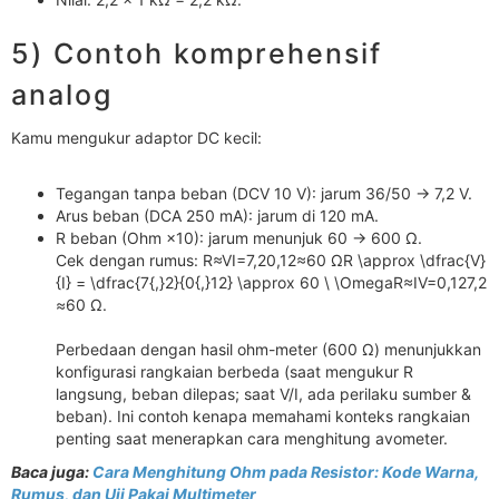
5) Contoh komprehensif
analog
Kamu mengukur adaptor DC kecil:
Tegangan tanpa beban (DCV 10 V): jarum 36/50 → 7,2 V.
Arus beban (DCA 250 mA): jarum di 120 mA.
R beban (Ohm ×10): jarum menunjuk 60 → 600 Ω.
Cek dengan rumus: R≈VI=7,20,12≈60 ΩR \approx \dfrac{V}
{I} = \dfrac{7{,}2}{0{,}12} \approx 60 \ \OmegaR≈IV​=0,127,2​
≈60 Ω.
Perbedaan dengan hasil ohm-meter (600 Ω) menunjukkan
konfigurasi rangkaian berbeda (saat mengukur R
langsung, beban dilepas; saat V/I, ada perilaku sumber &
beban). Ini contoh kenapa memahami konteks rangkaian
penting saat menerapkan cara menghitung avometer.
Baca juga:
Cara Menghitung Ohm pada Resistor: Kode Warna,
Rumus, dan Uji Pakai Multimeter