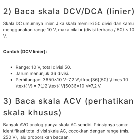
2) Baca skala DCV/DCA (linier)
Skala DC umumnya linier. Jika skala memiliki 50 divisi dan kamu
menggunakan range 10 V, maka nilai = (divisi terbaca / 50) × 10
V.
Contoh (DCV linier):
Range: 10 V, total divisi 50.
Jarum menunjuk 36 divisi.
Perhitungan: 3650×10 V=7,2 V\dfrac{36}{50} \times 10
\text{ V} = 7{,}2 \text{ V}5036​×10 V=7,2 V.
3) Baca skala ACV (perhatikan
skala khusus)
Banyak AVO analog punya skala AC sendiri. Prinsipnya sama:
identifikasi total divisi skala AC, cocokkan dengan range (mis.
250 V), lalu proporsikan bacaan.