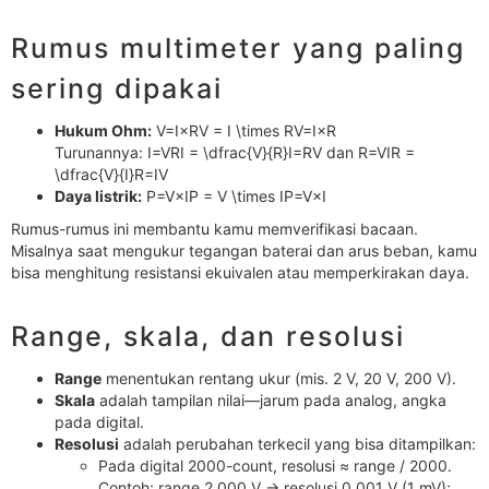
Rumus multimeter yang paling
sering dipakai
Hukum Ohm:
V=I×RV = I \times RV=I×R
Turunannya: I=VRI = \dfrac{V}{R}I=RV​ dan R=VIR =
\dfrac{V}{I}R=IV​
Daya listrik:
P=V×IP = V \times IP=V×I
Rumus-­rumus ini membantu kamu memverifikasi bacaan.
Misalnya saat mengukur tegangan baterai dan arus beban, kamu
bisa menghitung resistansi ekuivalen atau memperkirakan daya.
Range, skala, dan resolusi
Range
menentukan rentang ukur (mis. 2 V, 20 V, 200 V).
Skala
adalah tampilan nilai—jarum pada analog, angka
pada digital.
Resolusi
adalah perubahan terkecil yang bisa ditampilkan:
Pada digital 2000-count, resolusi ≈ range / 2000.
Contoh: range 2.000 V → resolusi 0,001 V (1 mV);