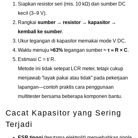
Siapkan resistor seri (mis. 10 kΩ) dan sumber DC
kecil (3–9 V).
Rangkai
sumber → resistor → kapasitor →
kembali ke sumber
.
Ukur tegangan di kapasitor memakai mode V DC.
Waktu menuju
≈63%
tegangan sumber ≈
τ = R × C
.
Estimasi C = t/ R.
Metode ini tidak setepat LCR meter, tetapi cukup
menjawab “layak pakai atau tidak” pada pekerjaan
lapangan—contoh praktis cara penggunaan
multitester bersama beberapa komponen bantu.
Cacat Kapasitor yang Sering
Terjadi
ESR tinggi
(terutama elektrolit) menyebabkan ripple