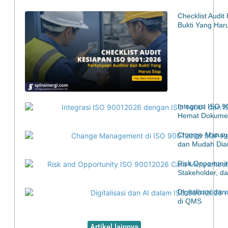
Checklist Audi
Bukti Yang Har
Integrasi ISO 
Hemat Dokumen
Change Manage
dan Mudah Diau
Risk Opportuni
Stakeholder, d
Digitalisasi d
di QMS
Artikel lainnya