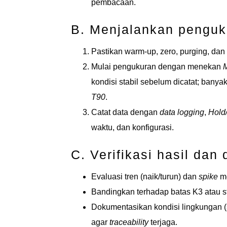
pembacaan.
B. Menjalankan penguk
Pastikan warm-up, zero, purging, dan
Mulai pengukuran dengan menekan
kondisi stabil sebelum dicatat; banya
T90
.
Catat data dengan
data logging
,
Hold/
waktu, dan konfigurasi.
C. Verifikasi hasil dan
Evaluasi tren (naik/turun) dan
spike
me
Bandingkan terhadap batas K3 atau sta
Dokumentasikan kondisi lingkungan (su
agar
traceability
terjaga.