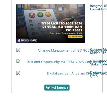
Integrasi 
Hemat Dok
Change Ma
Mudah Diau
Risk Oppor
Stakeholde
Digitalisa
QMS
Artikel lainnya