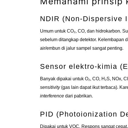
Memahami prinsip k
NDIR (Non-Dispersive I
Umum untuk CO₂, CO, dan hidrokarbon. Su
sebelum ditangkap detektor. Kelembapan d
air/embun di jalur sampel sangat penting.
Sensor elektro-kimia (
Banyak dipakai untuk O₂, CO, H₂S, NOx, Cl₂
sensitivity
(gas lain dapat ikut terbaca). Ka
interference
dari pabrikan.
PID (Photoionization De
Dipakai untuk VOC. Respons sangat cepat