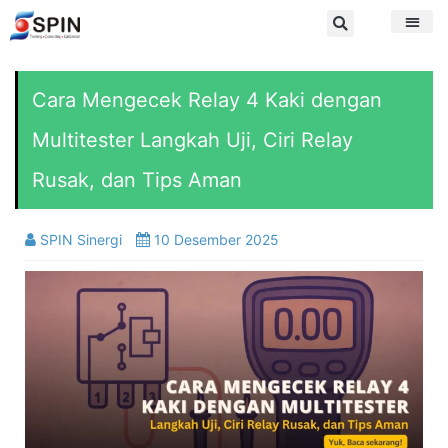
Cara Mengecek Relay 4 Kaki dengan
Multitester Langkah Uji, Ciri Relay
Rusak, dan Tips Aman
SPIN Sinergi
10 Desember 2025