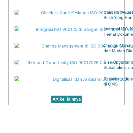
Checklist Audi
Bukti Yang Har
Integrasi ISO 
Hemat Dokumen
Change Manage
dan Mudah Diau
Risk Opportuni
Stakeholder, d
Digitalisasi d
di QMS
Artikel lainnya