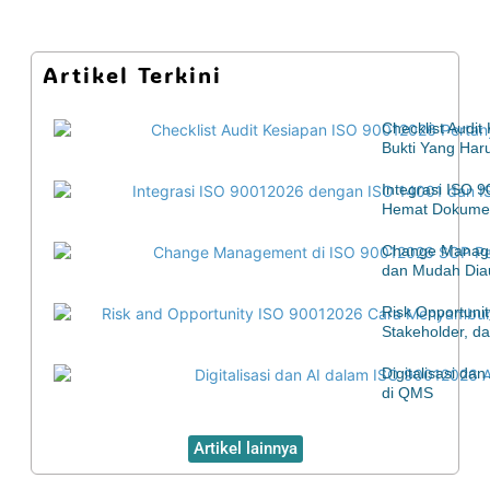
Artikel Terkini
Checklist Audi
Bukti Yang Har
Integrasi ISO 
Hemat Dokumen
Change Manage
dan Mudah Diau
Risk Opportuni
Stakeholder, d
Digitalisasi d
di QMS
Artikel lainnya