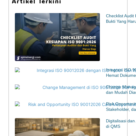
Artikel Terkini
Checklist Audi
Bukti Yang Har
Integrasi ISO 
Hemat Dokumen
Change Manage
dan Mudah Diau
Risk Opportuni
Stakeholder, d
Digitalisasi d
di QMS