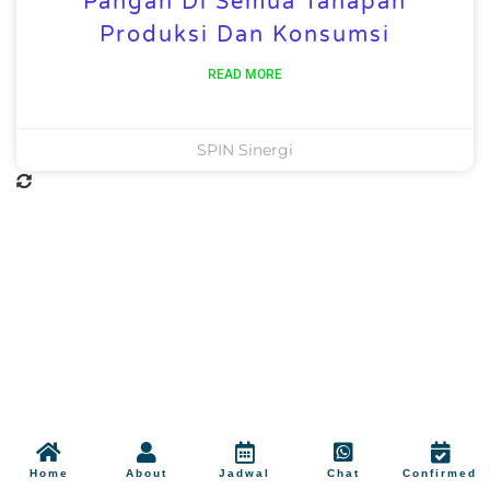
Pangan Di Semua Tahapan
Produksi Dan Konsumsi
READ MORE
SPIN Sinergi
Home
About
Jadwal
Chat
Confirmed