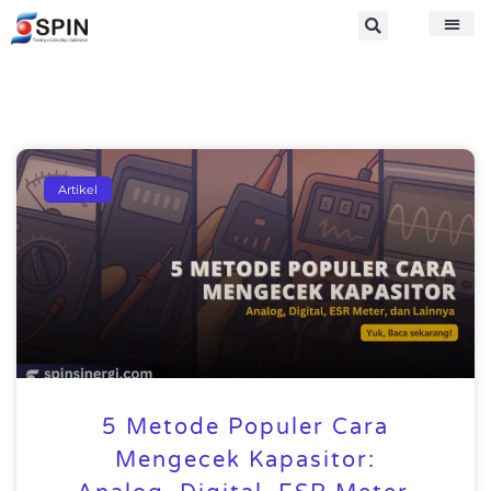
Artikel
5 Metode Populer Cara
Mengecek Kapasitor: