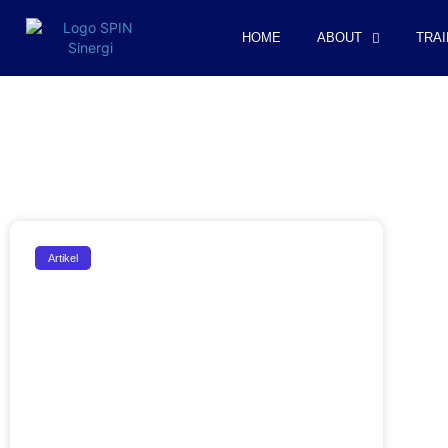
HOME
ABOUT
TRAI
Artikel