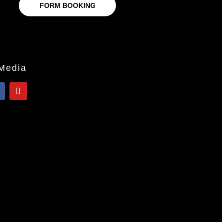
FORM BOOKING
 Media