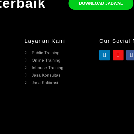
terbaik
DOWNLOAD JADWAL
Layanan Kami
Our Social
Public Training
Online Training
Inhouse Training
Jasa Konsultasi
Jasa Kalibrasi