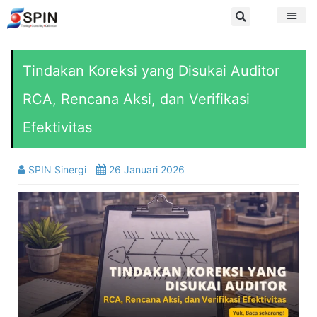
Tindakan Koreksi yang Disukai Auditor
RCA, Rencana Aksi, dan Verifikasi
Efektivitas
SPIN Sinergi
26 Januari 2026