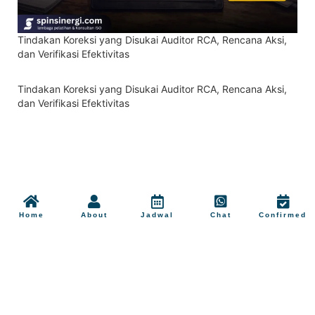
Tindakan Koreksi yang Disukai Auditor RCA, Rencana Aksi,
dan Verifikasi Efektivitas
Tindakan Koreksi yang Disukai Auditor RCA, Rencana Aksi,
dan Verifikasi Efektivitas
Home
About
Jadwal
Chat
Confirmed