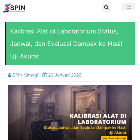
Kalibrasi Alat di Laboratorium Status,
Jadwal, dan Evaluasi Dampak ke Hasil
Uji Akurat
SPIN Sinergi
20 Januari 2026